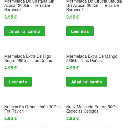
Mermelada De Castaña Sin
Mermelada De Ciruela Claudia
Azucar 200Gr – Terra De
Sin Azucar 200Gr – Terra De
Baronceli
Baronceli
3.95
€
3.95
€
Añadir al carrito
Leer más
Mermelada Extra De Higo
Mermelada Extra De Mango
Negro 285Gr – Las Doñas
285Gr – Las Doñas
4.95
€
4.95
€
Leer más
Añadir al carrito
Nueces En Grano km0 130Gr –
Nuez Moscada Entera 50Gr-
Frit Ravich
Especias Celtigos
3.60
€
2.95
€