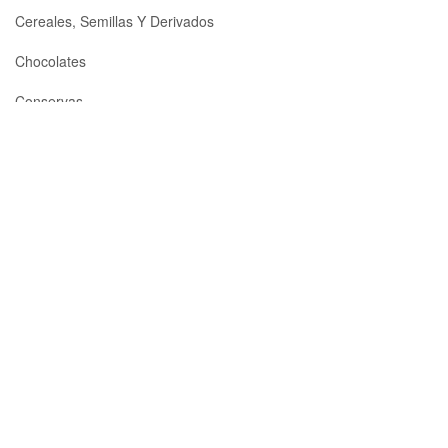
Cereales, Semillas Y Derivados
Chocolates
Conservas
Cremas
Especias, Condimentos Y Hierbas Aromáticas
Galletas
Harinas Y Levaduras
Legumbres
Menaje
Mermeladas
Miel