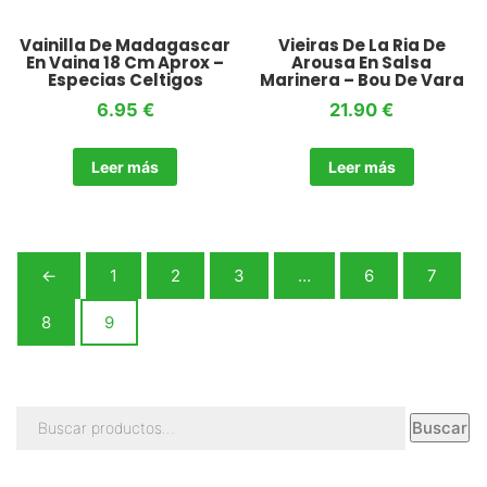
Vainilla De Madagascar
Vieiras De La Ria De
En Vaina 18 Cm Aprox –
Arousa En Salsa
Especias Celtigos
Marinera – Bou De Vara
6.95
€
21.90
€
Leer más
Leer más
←
1
2
3
…
6
7
8
9
Buscar