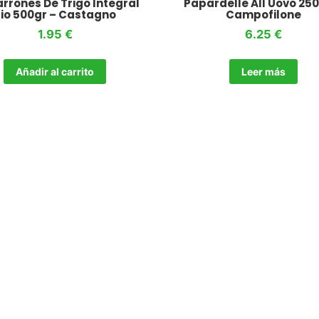
rrones De Trigo Integral
Papardelle All Uovo 25
io 500gr – Castagno
Campofilone
1.95
€
6.25
€
Añadir al carrito
Leer más