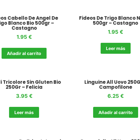
eos Cabello De Angel De
Fideos De Trigo Blanco N
igo Blanco Bio 500gr –
500gr – Castagno
Castagno
1.95
€
1.95
€
Leer más
Añadir al carrito
li Tricolore Sin Gluten Bio
Linguine All Uovo 250G
250Gr – Felicia
Campofilone
3.95
€
6.25
€
Leer más
Añadir al carrito