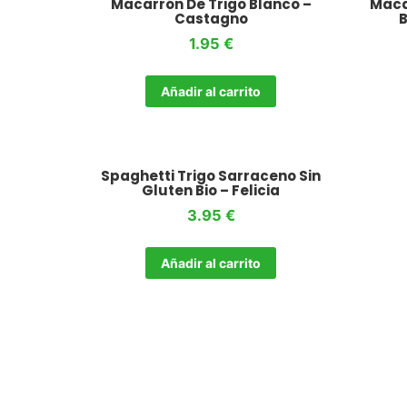
Macarrón De Trigo Blanco –
Maca
Castagno
B
1.95
€
Añadir al carrito
Spaghetti Trigo Sarraceno Sin
Gluten Bio – Felicia
3.95
€
Añadir al carrito