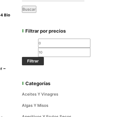
Buscar
4 Bio
Filtrar por precios
Filtrar
r –
Categorías
Aceites Y Vinagres
Algas Y Misos
Aperitivos Y Frutos Secos