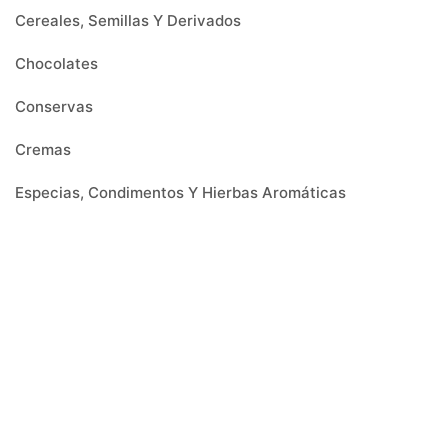
Cereales, Semillas Y Derivados
Chocolates
Conservas
Cremas
Especias, Condimentos Y Hierbas Aromáticas
Galletas
Harinas Y Levaduras
Legumbres
Menaje
Mermeladas