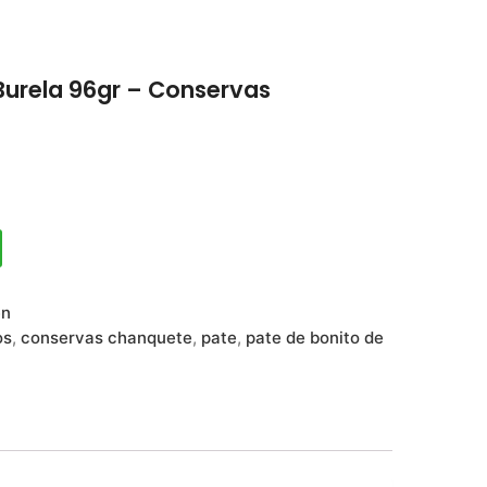
Burela 96gr – Conservas
en
os
,
conservas chanquete
,
pate
,
pate de bonito de