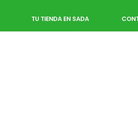
TU TIENDA EN SADA
CON
Rúa Río
881 16 
info@f