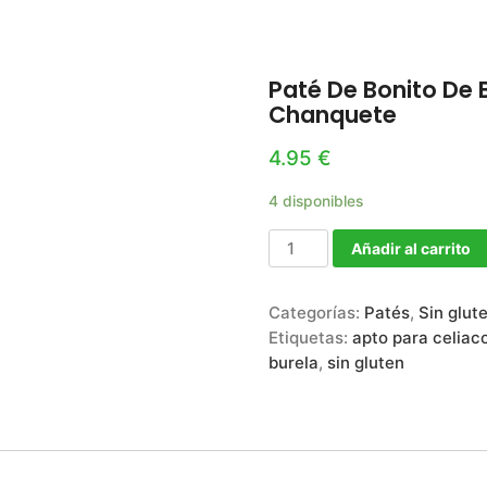
Paté De Bonito De 
Chanquete
4.95
€
4 disponibles
Añadir al carrito
Categorías:
Patés
,
Sin glut
Etiquetas:
apto para celiac
burela
,
sin gluten