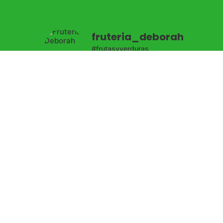
fruteria_deborah
#frutasyverduras
#productossingluten
#bio #pan
#productogourmet
#bacalaodeislandia
enta
#productosgallegos
👇🏻
TIENDA ONLINE 👇🏻
Cargar más
Síguenos en Instagram