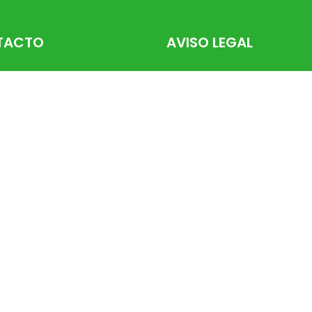
TACTO
AVISO LEGAL
, 27 – Sada (15160)
Aviso Legal
71 51
Política De Privacidad
ruteriadeborah.es
Política De Cookies
Condiciones Generales De V