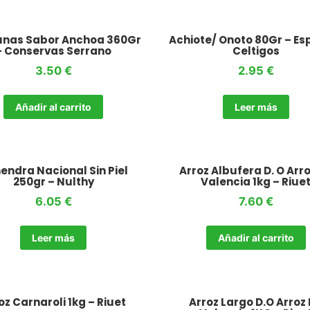
unas Sabor Anchoa 360Gr
Achiote/ Onoto 80Gr – Es
– Conservas Serrano
Celtigos
3.50
€
2.95
€
Añadir al carrito
Leer más
endra Nacional Sin Piel
Arroz Albufera D. O Arr
250gr – Nulthy
Valencia 1kg – Riue
6.05
€
7.60
€
Leer más
Añadir al carrito
oz Carnaroli 1kg – Riuet
Arroz Largo D.O Arroz