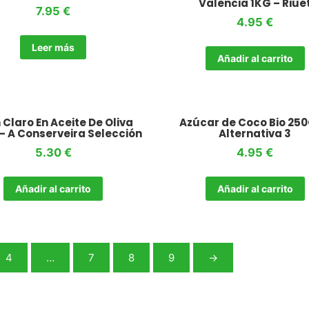
Valencia 1KG – Riue
7.95
€
4.95
€
Leer más
Añadir al carrito
 Claro En Aceite De Oliva
Azúcar de Coco Bio 250
– A Conserveira Selección
Alternativa 3
5.30
€
4.95
€
Añadir al carrito
Añadir al carrito
4
…
7
8
9
→