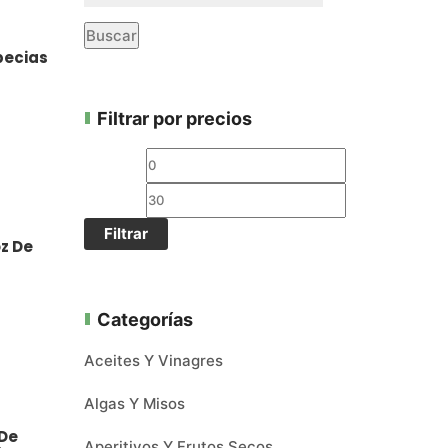
Buscar
pecias
Filtrar por precios
Filtrar
oz De
t
Categorías
Aceites Y Vinagres
Algas Y Misos
 De
Aperitivos Y Frutos Secos