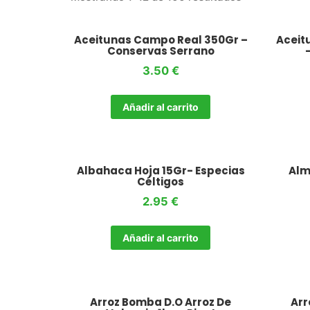
Aceitunas Campo Real 350Gr –
Aceit
Conservas Serrano
3.50
€
Añadir al carrito
Albahaca Hoja 15Gr- Especias
Alm
Céltigos
2.95
€
Añadir al carrito
Arroz Bomba D.O Arroz De
Arr