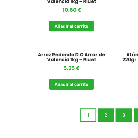
Valencia 1kg – Riuet
10.60
€
Añadir al carrito
Arroz Redondo D.O Arroz de
Atún
Valencia 1kg – Riuet
220gr 
5.25
€
Añadir al carrito
1
2
3