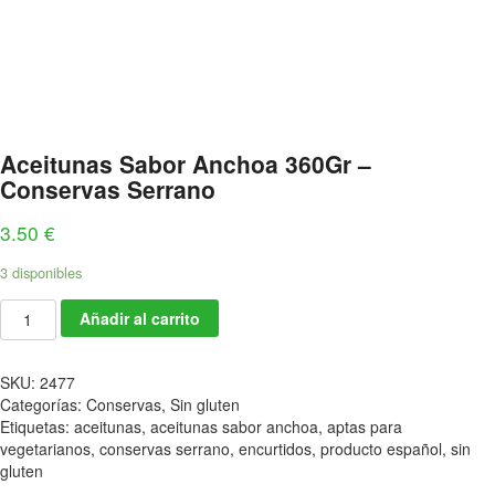
Aceitunas Sabor Anchoa 360Gr –
Conservas Serrano
3.50
€
3 disponibles
Añadir al carrito
SKU:
2477
Categorías:
Conservas
,
Sin gluten
Etiquetas:
aceitunas
,
aceitunas sabor anchoa
,
aptas para
vegetarianos
,
conservas serrano
,
encurtidos
,
producto español
,
sin
gluten