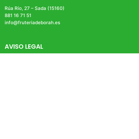
Rúa Río, 27 – Sada (15160)
881 16 71 51
info@fruteriadeborah.es
AVISO LEGAL
Aviso Legal
Política De Privacidad
Política De Cookies
Condiciones Generales De Venta
fruteria_deborah
#frutasyverduras #productossingluten #bio #pan
#productogourmet #bacalaodeislandia
#productosgallegos
👇🏻TIENDA ONLINE 👇🏻