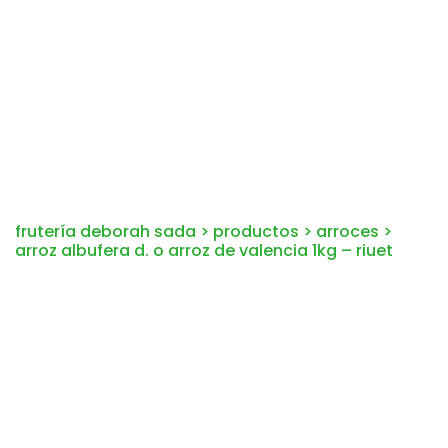
frutería deborah sada
>
productos
>
arroces
>
arroz albufera d. o arroz de valencia 1kg – riuet