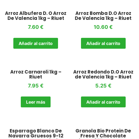
Arroz Albufera D. O Arroz
Arroz Bomba D.O Arroz
De Valencia 1kg – Riuet
De Valencia 1kg – Riuet
7.60
€
10.60
€
Añadir al carrito
Añadir al carrito
Arroz Carnaroli 1kg –
Arroz Redondo D.O Arroz
Riuet
de Valencia 1kg – Riuet
7.95
€
5.25
€
Leer más
Añadir al carrito
Esparrago Blanco De
Granola Bio Protein De
Navarra Gruesos 9-12
Fresa Y Chocolate