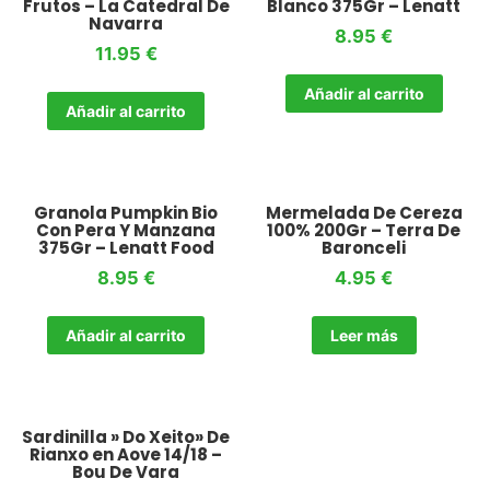
Frutos – La Catedral De
Blanco 375Gr – Lenatt
Navarra
8.95
€
11.95
€
Añadir al carrito
Añadir al carrito
Granola Pumpkin Bio
Mermelada De Cereza
Con Pera Y Manzana
100% 200Gr – Terra De
375Gr – Lenatt Food
Baronceli
8.95
€
4.95
€
Añadir al carrito
Leer más
Sardinilla » Do Xeito» De
Rianxo en Aove 14/18 –
Bou De Vara