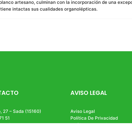
e blanco artesano, culminan con la incorporación de una excep
tiene intactas sus cualidades organolépticas.
TACTO
AVISO LEGAL
, 27 – Sada (15160)
Aviso Legal
71 51
Política De Privacidad
ruteriadeborah.es
Política De Cookies
Condiciones Generales De V