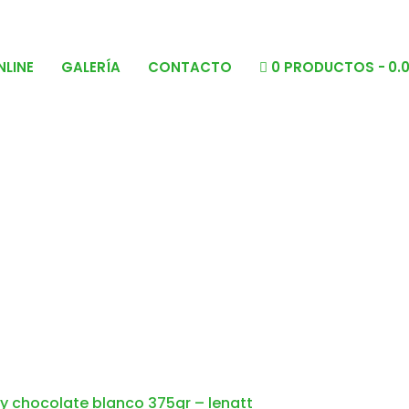
NLINE
GALERÍA
CONTACTO
0 PRODUCTOS
0.
 y chocolate blanco 375gr – lenatt