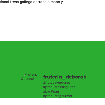
cional fresa gallega cortada a mano y
fruteria_deborah
#frutasyverduras
#productossingluten
#bio #pan
#productogourmet
#bacalaodeislandia
enta
#productosgallegos
👇🏻