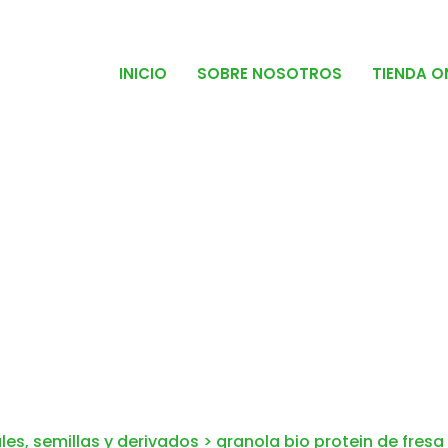
INICIO
SOBRE NOSOTROS
TIENDA O
les, semillas y derivados
>
granola bio protein de fresa