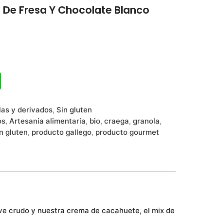
n De Fresa Y Chocolate Blanco
las y derivados
,
Sin gluten
os
,
Artesania alimentaria
,
bio
,
craega
,
granola
,
n gluten
,
producto gallego
,
producto gourmet
ve crudo y nuestra crema de cacahuete, el mix de