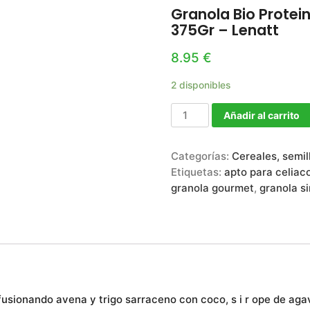
Granola Bio Protei
375Gr – Lenatt
8.95
€
2 disponibles
Añadir al carrito
Categorías:
Cereales, semil
Etiquetas:
apto para celiac
granola gourmet
,
granola si
usionando avena y trigo sarraceno con coco, s i r ope de aga