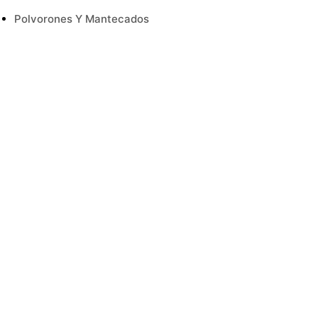
Polvorones Y Mantecados
Turrón
Salsas
Setas
Sin Categoría
Sin Gluten
Té E Infusiones