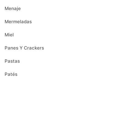
Menaje
Mermeladas
Miel
Panes Y Crackers
Pastas
Patés
Productos Navideños
Panettones
Polvorones Y Mantecados
Turrón