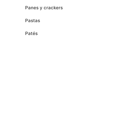
Panes y crackers
Pastas
Patés
Productos navideños
Panettones
Polvorones y Mantecados
Turrón
Salsas
Setas
Sin categoría