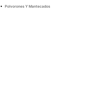
Polvorones Y Mantecados
Turrón
Salsas
Setas
Sin Categoría
Sin Gluten
Té E Infusiones