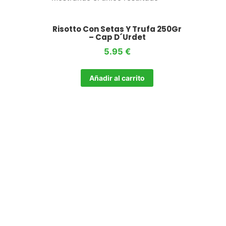
Risotto Con Setas Y Trufa 250Gr
– Cap D´Urdet
5.95
€
Añadir al carrito