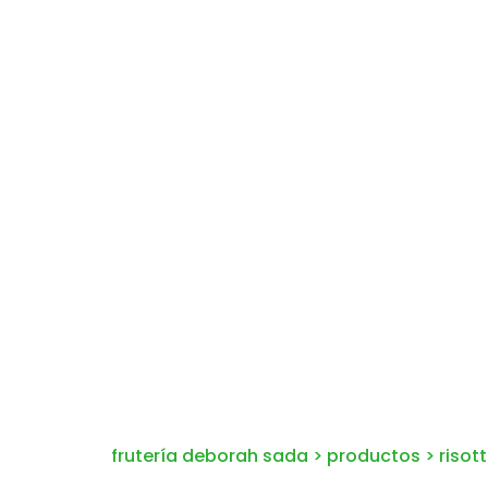
frutería deborah sada
>
productos
>
risot