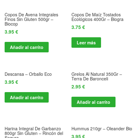
Copos De Avena Integrales
Copos De Maíz Tostados
Finos Sin Gluten 500gr –
Ecológicos 400Gr – Biogra
Biocop
3.75
€
3.95
€
Leer más
Añadir al carrito
Descansa – Orballo Eco
Grelos Al Natural 350Gr –
Terra De Baronceli
3.95
€
2.95
€
Añadir al carrito
Añadir al carrito
Harina Integral De Garbanzo
Hummus 210gr – Oleander Bio
800gr Sin Gluten – Rincón del
3.95
€
Segura