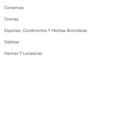
Conservas
Cremas
Especias, Condimentos Y Hierbas Aromáticas
Galletas
Harinas Y Levaduras
Legumbres
Menaje
Mermeladas
Miel
Panes Y Crackers
Pastas