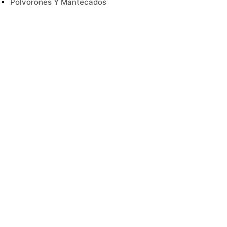
Polvorones Y Mantecados
Turrón
Salsas
Setas
Sin Categoría
Sin Gluten
Té E Infusiones