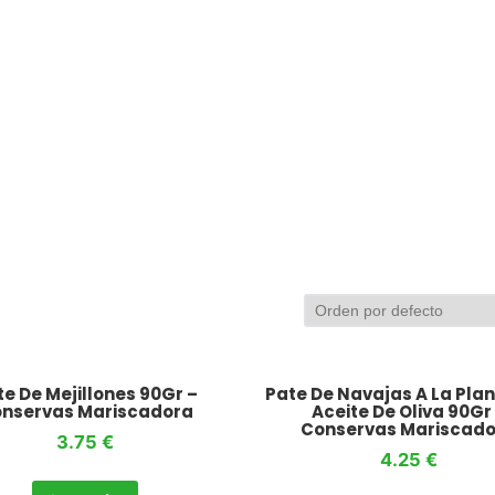
e De Mejillones 90Gr –
Pate De Navajas A La Pla
nservas Mariscadora
Aceite De Oliva 90Gr
Conservas Mariscad
3.75
€
4.25
€