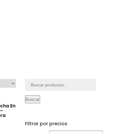
Buscar
por:
Buscar
ncha En
 –
ora
Filtrar por precios