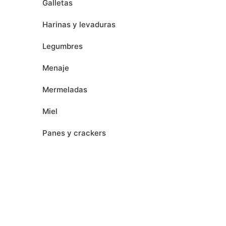
Galletas
Harinas y levaduras
Legumbres
Menaje
Mermeladas
Miel
Panes y crackers
Pastas
Patés
Productos navideños
Panettones