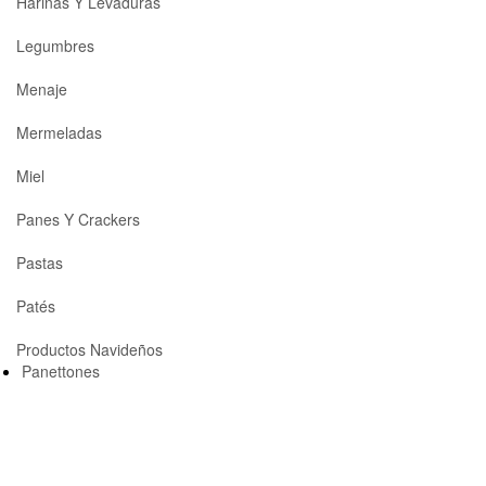
Harinas Y Levaduras
Legumbres
Menaje
Mermeladas
Miel
Panes Y Crackers
Pastas
Patés
Productos Navideños
Panettones
Polvorones Y Mantecados
Turrón