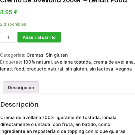
Crema De Avellana 200Gr – Lenatt Food
8.95
€
2 disponibles
Añadir al carrito
Categorías:
Cremas
,
Sin gluten
Etiquetas:
100% natural
,
avellana tostada
,
crema de avellana
,
lenatt food
,
producto natural
,
sin gluten
,
sin lactosa
,
vegana
Descripción
Descripción
Crema de avellana 100% ligeramente tostada.Tómala
directamente o untada, con fruta, en batido, como
ingrediente en repostería o de topping con lo que quieras.