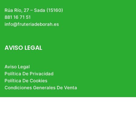
Rúa Río, 27 – Sada (15160)
881 16 71 51
info@fruteriadeborah.es
AVISO LEGAL
Aviso Legal
Política De Privacidad
Política De Cookies
Condiciones Generales De Venta
fruteria_deborah
#frutasyverduras #productossingluten #bio #pan
#productogourmet #bacalaodeislandia
#productosgallegos
👇🏻TIENDA ONLINE 👇🏻