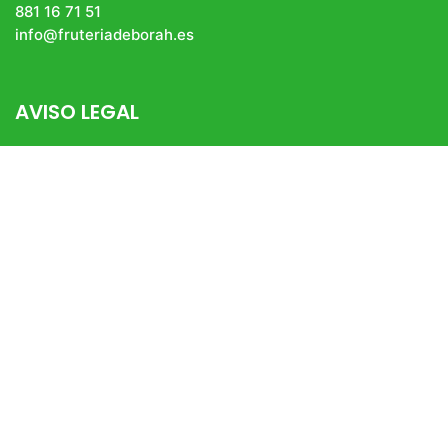
881 16 71 51
info@fruteriadeborah.es
AVISO LEGAL
Aviso Legal
Política De Privacidad
Política De Cookies
Condiciones Generales De Venta
fruteria_deborah
#frutasyverduras #productossingluten #bio #pan
#productogourmet #bacalaodeislandia
#productosgallegos
👇🏻TIENDA ONLINE 👇🏻