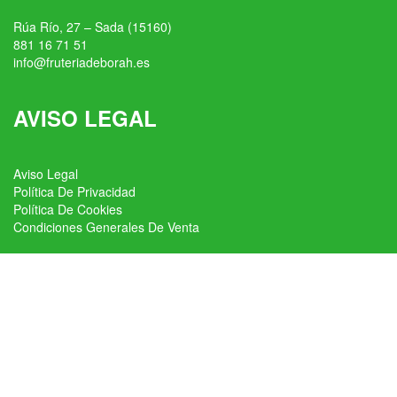
Rúa Río, 27 – Sada (15160)
881 16 71 51
info@fruteriadeborah.es
AVISO LEGAL
Aviso Legal
Política De Privacidad
Política De Cookies
Condiciones Generales De Venta
fruteria_deborah
#frutasyverduras #productossingluten #bio #pan
#productogourmet #bacalaodeislandia #productosgallegos
👇🏻TIENDA ONLINE 👇🏻