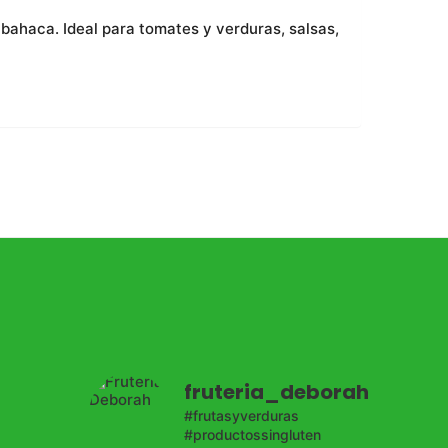
albahaca.
Ideal para tomates y verduras, salsas,
fruteria_deborah
#frutasyverduras
#productossingluten