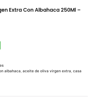
rgen Extra Con Albahaca 250Ml –
res
con albahaca
,
aceite de oliva virgen extra
,
casa