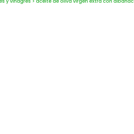
es y vinagres
>
aceite de oliva virgen extra con albahac