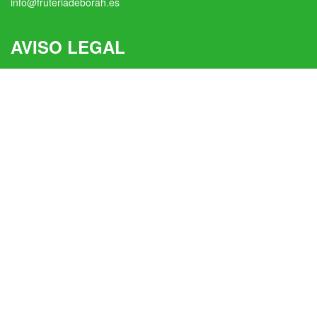
info@fruteriadeborah.es
AVISO LEGAL
Aviso Legal
Política De Privacidad
Política De Cookies
Condiciones Generales De Venta
fruteria_deborah
#frutasyverduras #productossingluten #bio #pan
#productogourmet #bacalaodeislandia #productosgallegos
👇🏻TIENDA ONLINE 👇🏻