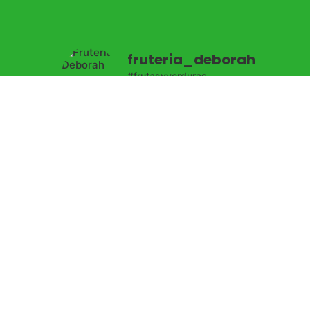
fruteria_deborah
#frutasyverduras
#productossingluten
#bio #pan
#productogourmet
#bacalaodeislandia
enta
#productosgallegos
👇🏻
TIENDA ONLINE 👇🏻
Cargar más
Síguenos en Instagram