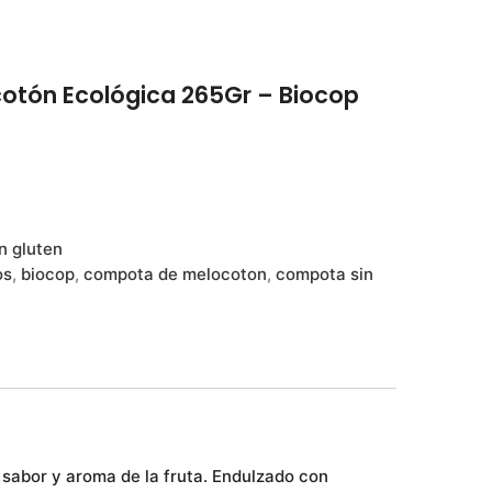
tón Ecológica 265Gr – Biocop
n gluten
os
,
biocop
,
compota de melocoton
,
compota sin
abor y aroma de la fruta. Endulzado con