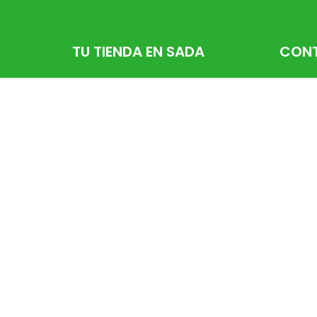
TU TIENDA EN SADA
CON
Rúa Río
881 16 
info@f