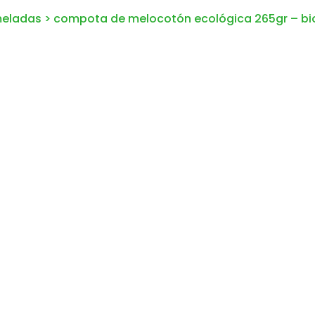
eladas
>
compota de melocotón ecológica 265gr – b