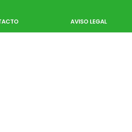
TACTO
AVISO LEGAL
, 27 – Sada (15160)
Aviso Legal
71 51
Política De Privacidad
ruteriadeborah.es
Política De Cookies
Condiciones Generales De V