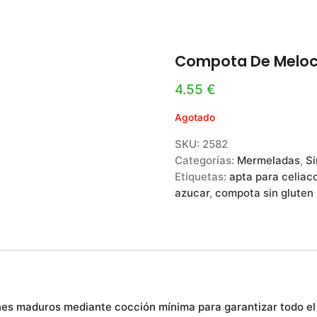
Compota De Meloco
4.55
€
Agotado
SKU:
2582
Categorías:
Mermeladas
,
Si
Etiquetas:
apta para celiac
azucar
,
compota sin gluten
s maduros mediante cocción mínima para garantizar todo el s