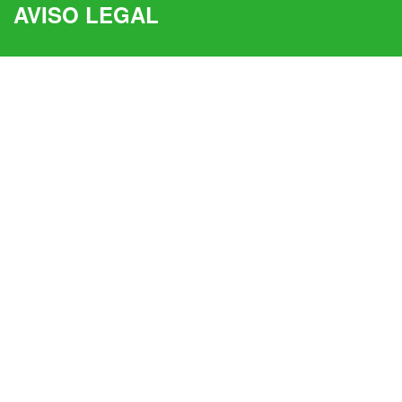
AVISO LEGAL
Aviso Legal
Política De Privacidad
Política De Cookies
Condiciones Generales De Venta
fruteria_deborah
#frutasyverduras #productossingluten #bio #pan
#productogourmet #bacalaodeislandia #productosgallegos
👇🏻TIENDA ONLINE 👇🏻