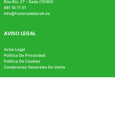
Rúa Río, 27 – Sada (15160)
881 16 71 51
info@fruteriadeborah.es
AVISO LEGAL
Aviso Legal
Política De Privacidad
Política De Cookies
Condiciones Generales De Venta
fruteria_deborah
#frutasyverduras #productossingluten #bio #pan
#productogourmet #bacalaodeislandia
#productosgallegos
👇🏻TIENDA ONLINE 👇🏻