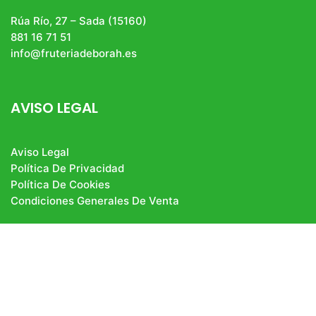
Rúa Río, 27 – Sada (15160)
881 16 71 51
info@fruteriadeborah.es
AVISO LEGAL
Aviso Legal
Política De Privacidad
Política De Cookies
Condiciones Generales De Venta
fruteria_deborah
#frutasyverduras #productossingluten #bio #pan
#productogourmet #bacalaodeislandia
#productosgallegos
👇🏻TIENDA ONLINE 👇🏻